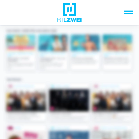
Unsere Top-Formate
TV-Programm
Sendungen A-Z
Musik & Events
Spiele