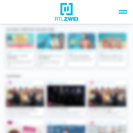
Unsere Top-Formate
TV-Programm
Sendungen A-Z
Musik & Events
Spiele