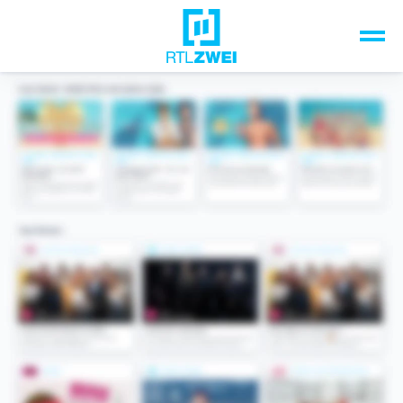
Unsere Top-Formate
TV-Programm
Sendungen A-Z
Musik & Events
Spiele