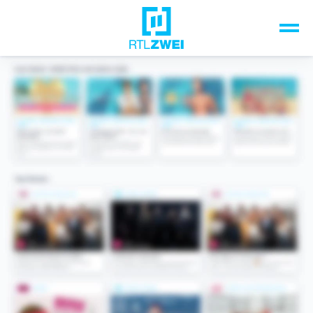
Unsere Top-Formate
TV-Programm
Sendungen A-Z
Musik & Events
Spiele