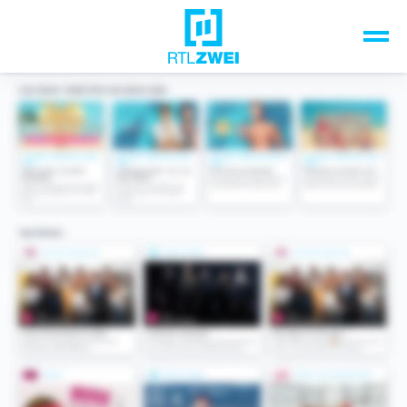
Unsere Top-Formate
TV-Programm
Sendungen A-Z
Musik & Events
Spiele