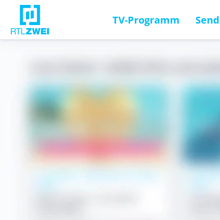
TV-Programm
Send