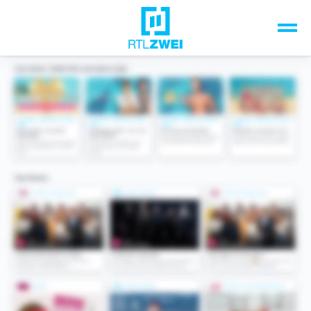
Unsere Top-Formate
TV-Programm
Sendungen A-Z
Musik & Events
Spiele