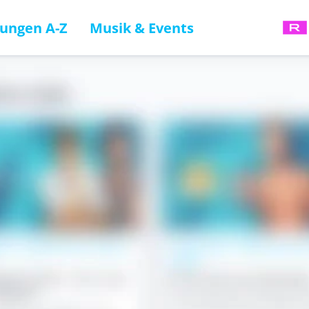
ungen A-Z
Musik & Events