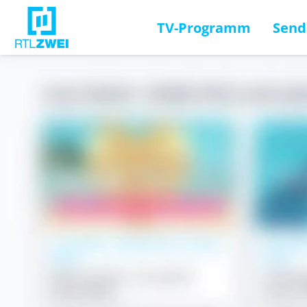
TV-Programm
Send