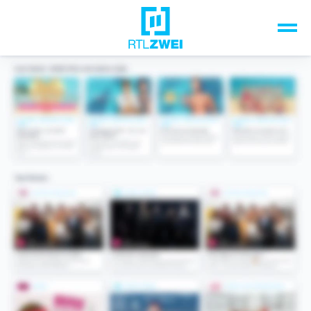
Unsere Top-Formate
TV-Programm
Sendungen A-Z
Musik & Events
Spiele