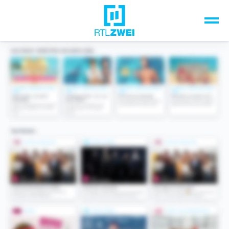
Unsere Top-Formate
TV-Programm
Sendungen A-Z
Musik & Events
Spiele