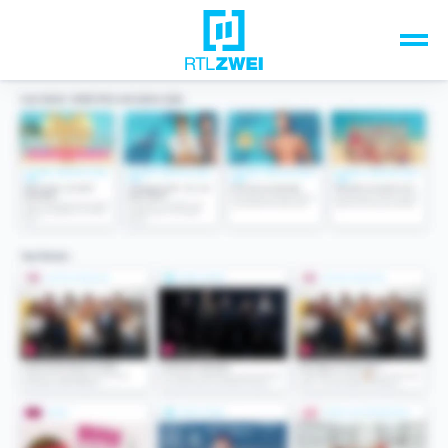
Unsere Top-Formate
TV-Programm
Sendungen A-Z
Musik & Events
Spiele