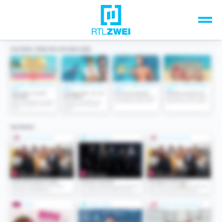
Unsere Top-Formate
TV-Programm
Sendungen A-Z
Musik & Events
Spiele