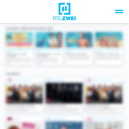
Unsere Top-Formate
TV-Programm
Sendungen A-Z
Musik & Events
Spiele