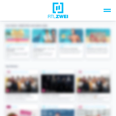
Unsere Top-Formate
TV-Programm
Sendungen A-Z
Musik & Events
Spiele