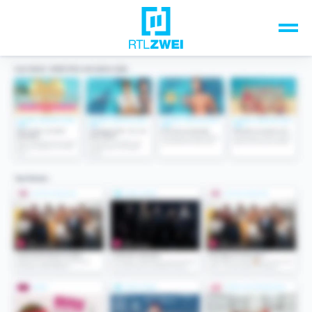
Unsere Top-Formate
TV-Programm
Sendungen A-Z
Musik & Events
Spiele