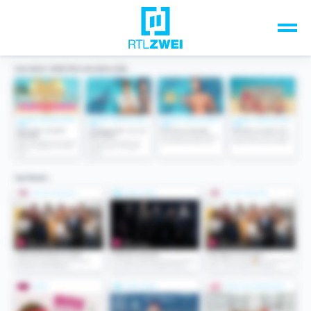
Unsere Top-Formate
TV-Programm
Sendungen A-Z
Musik & Events
Spiele