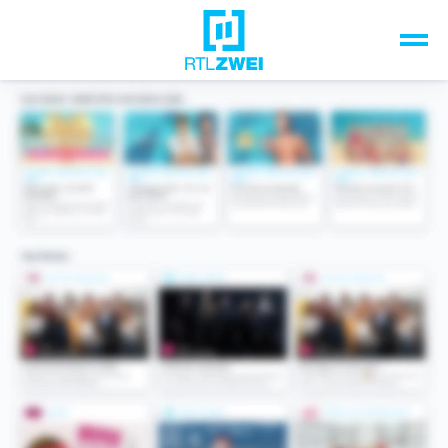
Unsere Top-Formate
TV-Programm
Sendungen A-Z
Musik & Events
Spiele