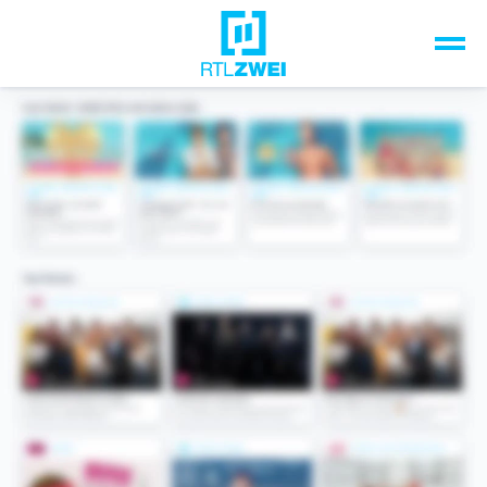
Unsere Top-Formate
TV-Programm
Sendungen A-Z
Musik & Events
Spiele