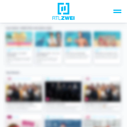
Unsere Top-Formate
TV-Programm
Sendungen A-Z
Musik & Events
Spiele