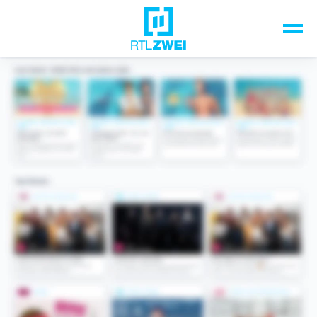
Unsere Top-Formate
TV-Programm
Sendungen A-Z
Musik & Events
Spiele