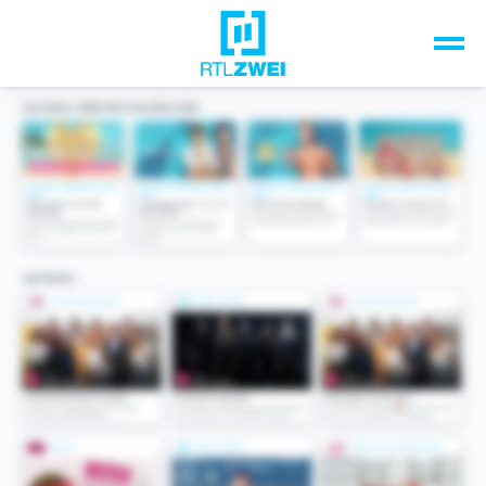
Unsere Top-Formate
TV-Programm
Sendungen A-Z
Musik & Events
Spiele