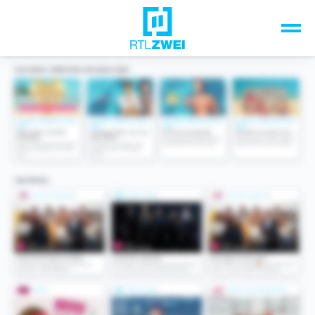
Unsere Top-Formate
TV-Programm
Sendungen A-Z
Musik & Events
Spiele