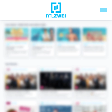
Unsere Top-Formate
TV-Programm
Sendungen A-Z
Musik & Events
Spiele