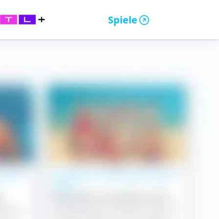
Spiele