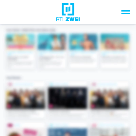
Unsere Top-Formate
TV-Programm
Sendungen A-Z
Musik & Events
Spiele