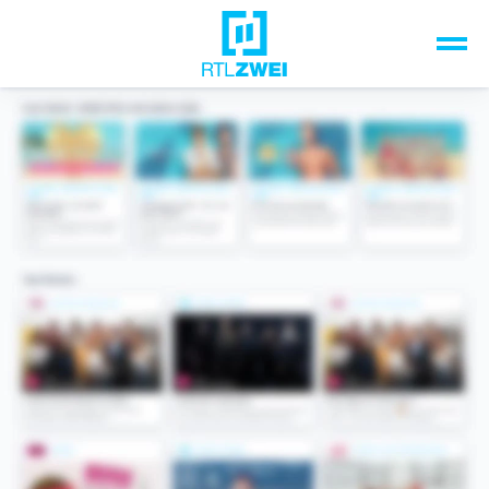
Unsere Top-Formate
TV-Programm
Sendungen A-Z
Musik & Events
Spiele