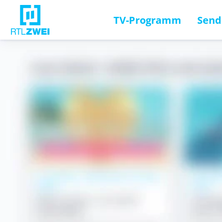
TV-Programm
Send