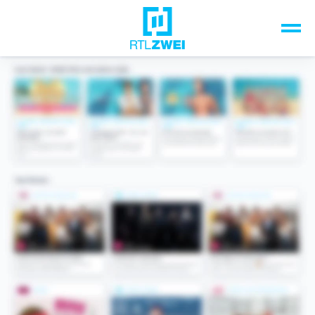
Unsere Top-Formate
TV-Programm
Sendungen A-Z
Musik & Events
Spiele