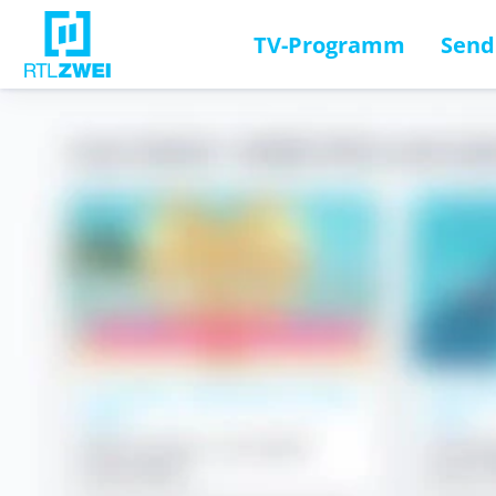
TV-Programm
Send