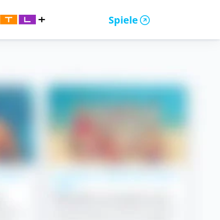
Spiele