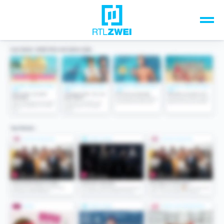
Unsere Top-Formate
TV-Programm
Sendungen A-Z
Musik & Events
Spiele