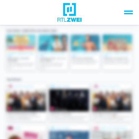
Unsere Top-Formate
TV-Programm
Sendungen A-Z
Musik & Events
Spiele