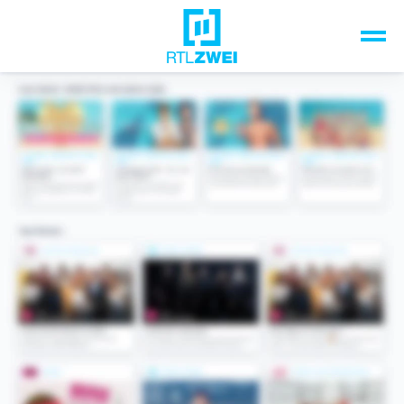
Unsere Top-Formate
TV-Programm
Sendungen A-Z
Musik & Events
Spiele