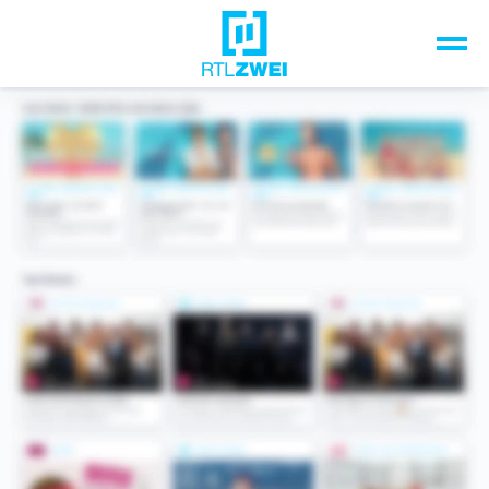
Unsere Top-Formate
TV-Programm
Sendungen A-Z
Musik & Events
Spiele