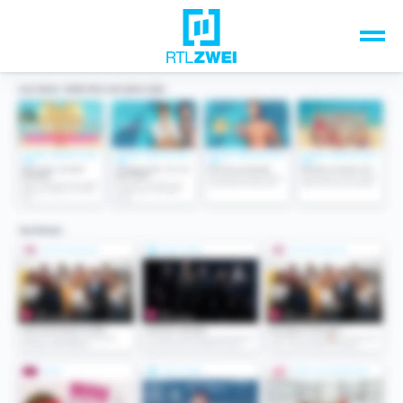
Unsere Top-Formate
TV-Programm
Sendungen A-Z
Musik & Events
Spiele