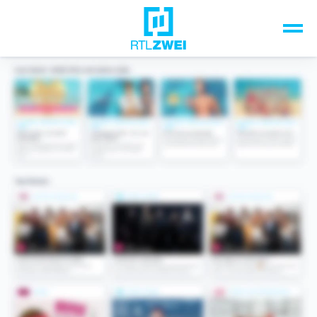
Unsere Top-Formate
TV-Programm
Sendungen A-Z
Musik & Events
Spiele