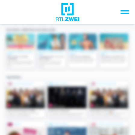
Unsere Top-Formate
TV-Programm
Sendungen A-Z
Musik & Events
Spiele