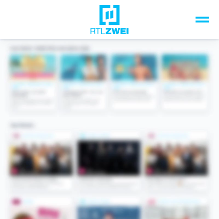
Unsere Top-Formate
TV-Programm
Sendungen A-Z
Musik & Events
Spiele