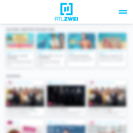
Unsere Top-Formate
TV-Programm
Sendungen A-Z
Musik & Events
Spiele