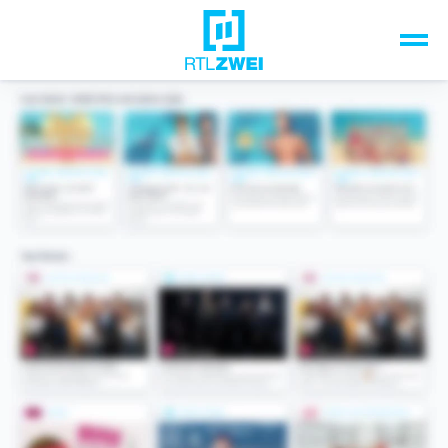
Unsere Top-Formate
TV-Programm
Sendungen A-Z
Musik & Events
Spiele