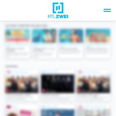
Unsere Top-Formate
TV-Programm
Sendungen A-Z
Musik & Events
Spiele