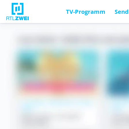
TV-Programm
Send