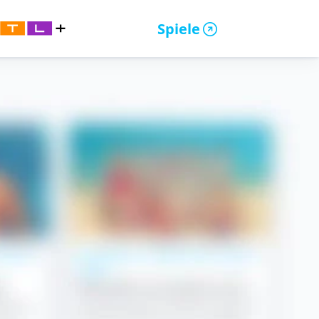
Spiele