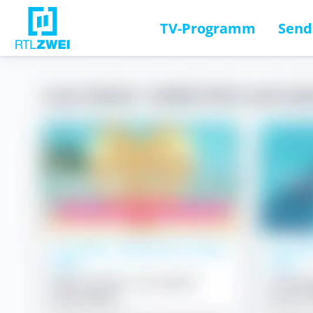
TV-Programm
Send