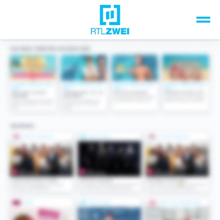
Unsere Top-Formate
TV-Programm
Sendungen A-Z
Musik & Events
Spiele