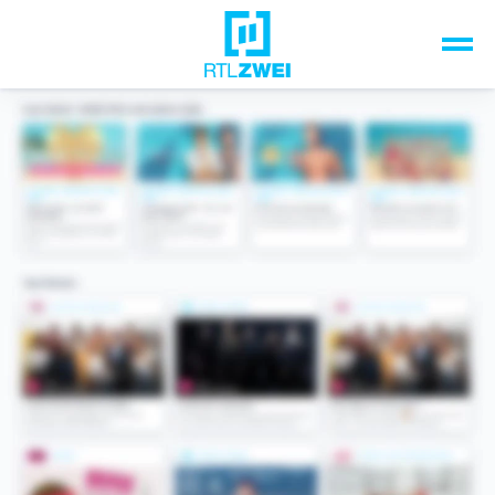
Unsere Top-Formate
TV-Programm
Sendungen A-Z
Musik & Events
Spiele