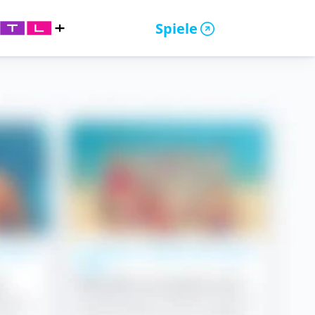
Spiele