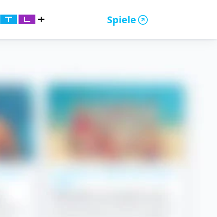
Spiele