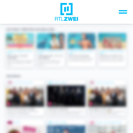
Unsere Top-Formate
TV-Programm
Sendungen A-Z
Musik & Events
Spiele