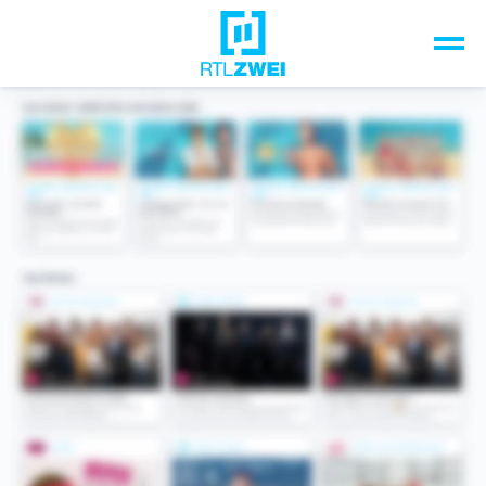
Unsere Top-Formate
TV-Programm
Sendungen A-Z
Musik & Events
Spiele