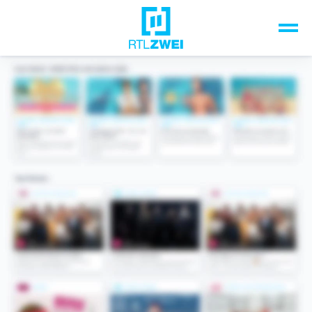
Unsere Top-Formate
TV-Programm
Sendungen A-Z
Musik & Events
Spiele